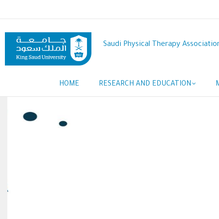
Skip
to
main
content
Saudi Physical Therapy Associatio
Main
HOME
RESEARCH AND EDUCATION
navigation